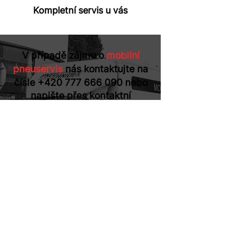
Kompletní servis u vás
V případě zájmu o
mobilní
pneuservis
nás kontaktujte na
čísle
+420 777 666 090
nebo
napište přes kontaktní
formulář.
NAPIŠTE NÁM
Pokud máte dotazy k našim ostatním
službám, můžete se na nás také obrátit
na telefonním čísle
+420 602 714 125
nebo na e-mailu
prodej@pneuhnidek.cz