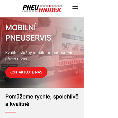
MOBILNÍ
PNEUSERVIS
Kvalitní služby mobilního pneuservis
přímo u vás.
KONTAKTUJTE NÁS
Pomůžeme rychle, spolehlivě
a kvalitně