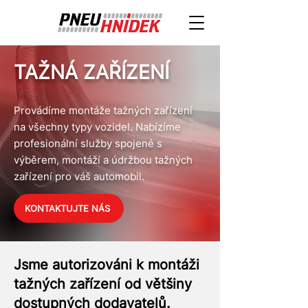
TAŽNÁ ZAŘÍZENÍ
Provádíme montáže tažných zařízení
na všechny typy vozidel. Nabízíme
profesionální služby spojené s
výběrem, montáží a údržbou tažných
zařízení pro váš automobil.
KONTAKTUJTE NÁS
Jsme autorizováni k montáži
tažných zařízení od většiny
dostupných dodavatelů.