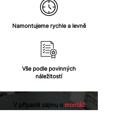
Namontujeme rychle a levně
Vše podle povinných
náležitostí
V případě zájmu o
montáž
tažného zařízení
nás
kontaktujte na uvedených
číslech nebo napište přes